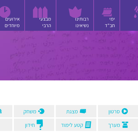
ימי
רבותינו
מבצעי
אירועים
חב"ד
נשיאינו
הרבי
מיוחדים
סיפור
שיר
אחר
חיפוש
סרטון
מצגת
משחק
מערך
קטע לימוד
חידון