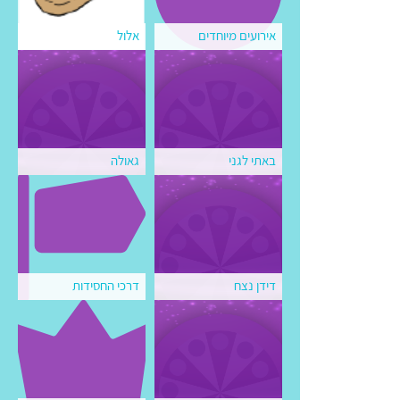
אירועים מיוחדים
אלול
באתי לגני
גאולה
דידן נצח
דרכי החסידות