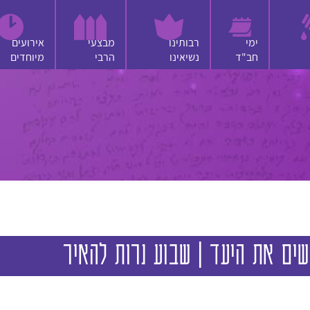
ימי
רבותינו
מבצעי
אירועים
חב"ד
נשיאינו
הרבי
מיוחדים
סיפור
שיר
אחר
חיפוש
שים את היעד | שבוע נרות להאיר