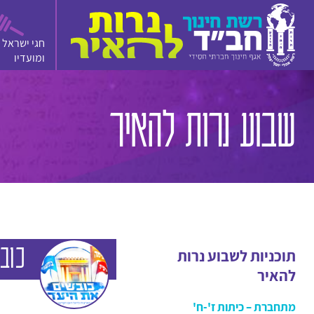
חגי ישראל
ומועדיו
סרטון
מצגת
משחק
שבוע נרות להאיר
כוב
תוכניות לשבוע נרות
להאיר
מתחברת – כיתות ז'-ח'