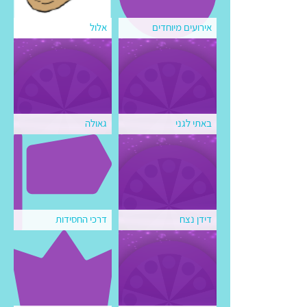
אירועים מיוחדים
אלול
באתי לגני
גאולה
דידן נצח
דרכי החסידות