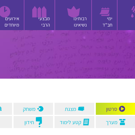
ימי
רבותינו
מבצעי
אירועים
חב"ד
נשיאינו
הרבי
מיוחדים
סיפור
שיר
אחר
חיפוש
סרטון
מצגת
משחק
מערך
קטע לימוד
חידון