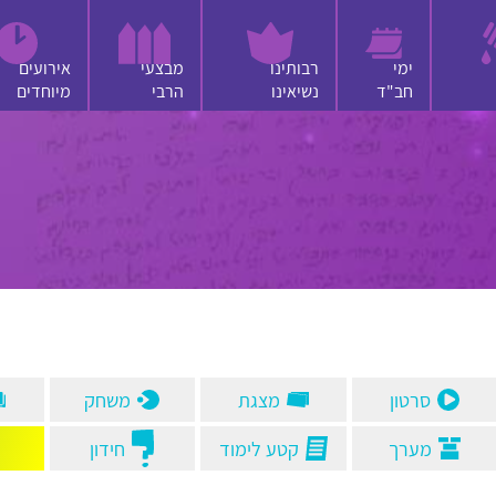
ימי
רבותינו
מבצעי
אירועים
חב"ד
נשיאינו
הרבי
מיוחדים
סיפור
שיר
אחר
חיפוש
סרטון
מצגת
משחק
מערך
קטע לימוד
חידון